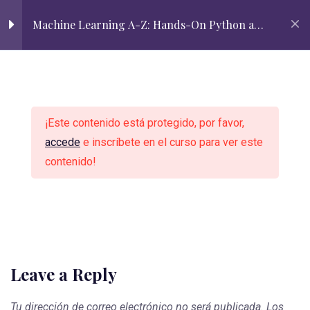
Correo institucional
Lista de útiles
Librería "Casa Don Bosco"
Machine Learning A-Z: Hands-On Python and
java
SIEWEB
ADMISIÓN
¡Este contenido está protegido, por favor,
accede
e inscríbete en el curso para ver este
contenido!
¿Quieres unirte al éxito?
Leave a Reply
Tu dirección de correo electrónico no será publicada.
Los