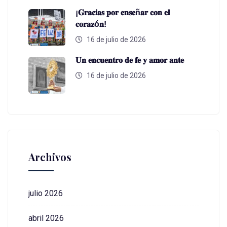
¡𝐆𝐫𝐚𝐜𝐢𝐚𝐬 𝐩𝐨𝐫 𝐞𝐧𝐬𝐞ñ𝐚𝐫 𝐜𝐨𝐧 𝐞𝐥
𝐜𝐨𝐫𝐚𝐳ó𝐧!
16 de julio de 2026
𝐔𝐧 𝐞𝐧𝐜𝐮𝐞𝐧𝐭𝐫𝐨 𝐝𝐞 𝐟𝐞 𝐲 𝐚𝐦𝐨𝐫 𝐚𝐧𝐭𝐞
16 de julio de 2026
Archivos
julio 2026
abril 2026