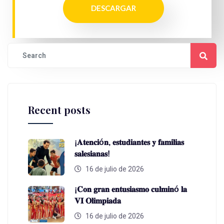
DESCARGAR
Recent posts
¡𝐀𝐭𝐞𝐧𝐜𝐢ó𝐧, 𝐞𝐬𝐭𝐮𝐝𝐢𝐚𝐧𝐭𝐞𝐬 𝐲 𝐟𝐚𝐦𝐢𝐥𝐢𝐚𝐬
𝐬𝐚𝐥𝐞𝐬𝐢𝐚𝐧𝐚𝐬!
16 de julio de 2026
¡𝐂𝐨𝐧 𝐠𝐫𝐚𝐧 𝐞𝐧𝐭𝐮𝐬𝐢𝐚𝐬𝐦𝐨 𝐜𝐮𝐥𝐦𝐢𝐧ó 𝐥𝐚
𝐕𝐈 𝐎𝐥𝐢𝐦𝐩𝐢𝐚𝐝𝐚
16 de julio de 2026