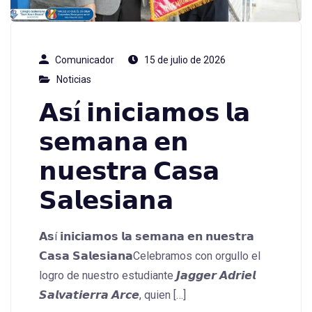
Comunicador
15 de julio de 2026
Noticias
𝗔𝘀í 𝗶𝗻𝗶𝗰𝗶𝗮𝗺𝗼𝘀 𝗹𝗮
𝘀𝗲𝗺𝗮𝗻𝗮 𝗲𝗻
𝗻𝘂𝗲𝘀𝘁𝗿𝗮 𝗖𝗮𝘀𝗮
𝗦𝗮𝗹𝗲𝘀𝗶𝗮𝗻𝗮
𝗔𝘀í 𝗶𝗻𝗶𝗰𝗶𝗮𝗺𝗼𝘀 𝗹𝗮 𝘀𝗲𝗺𝗮𝗻𝗮 𝗲𝗻 𝗻𝘂𝗲𝘀𝘁𝗿𝗮
𝗖𝗮𝘀𝗮 𝗦𝗮𝗹𝗲𝘀𝗶𝗮𝗻𝗮Celebramos con orgullo el
logro de nuestro estudiante 𝙅𝙖𝙜𝙜𝙚𝙧 𝘼𝙙𝙧𝙞𝙚𝙡
𝙎𝙖𝙡𝙫𝙖𝙩𝙞𝙚𝙧𝙧𝙖 𝘼𝙧𝙘𝙚, quien […]