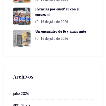
¡𝐆𝐫𝐚𝐜𝐢𝐚𝐬 𝐩𝐨𝐫 𝐞𝐧𝐬𝐞ñ𝐚𝐫 𝐜𝐨𝐧 𝐞𝐥
𝐜𝐨𝐫𝐚𝐳ó𝐧!
16 de julio de 2026
𝐔𝐧 𝐞𝐧𝐜𝐮𝐞𝐧𝐭𝐫𝐨 𝐝𝐞 𝐟𝐞 𝐲 𝐚𝐦𝐨𝐫 𝐚𝐧𝐭𝐞
16 de julio de 2026
Archivos
julio 2026
abril 2026