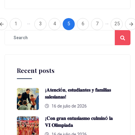
…
…
1
3
4
5
6
7
25
Recent posts
¡𝐀𝐭𝐞𝐧𝐜𝐢ó𝐧, 𝐞𝐬𝐭𝐮𝐝𝐢𝐚𝐧𝐭𝐞𝐬 𝐲 𝐟𝐚𝐦𝐢𝐥𝐢𝐚𝐬
𝐬𝐚𝐥𝐞𝐬𝐢𝐚𝐧𝐚𝐬!
16 de julio de 2026
¡𝐂𝐨𝐧 𝐠𝐫𝐚𝐧 𝐞𝐧𝐭𝐮𝐬𝐢𝐚𝐬𝐦𝐨 𝐜𝐮𝐥𝐦𝐢𝐧ó 𝐥𝐚
𝐕𝐈 𝐎𝐥𝐢𝐦𝐩𝐢𝐚𝐝𝐚
16 de julio de 2026