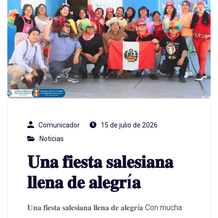
Comunicador
15 de julio de 2026
Noticias
𝐔𝐧𝐚 𝐟𝐢𝐞𝐬𝐭𝐚 𝐬𝐚𝐥𝐞𝐬𝐢𝐚𝐧𝐚
𝐥𝐥𝐞𝐧𝐚 𝐝𝐞 𝐚𝐥𝐞𝐠𝐫í𝐚
𝐔𝐧𝐚 𝐟𝐢𝐞𝐬𝐭𝐚 𝐬𝐚𝐥𝐞𝐬𝐢𝐚𝐧𝐚 𝐥𝐥𝐞𝐧𝐚 𝐝𝐞 𝐚𝐥𝐞𝐠𝐫í𝐚 Con mucha