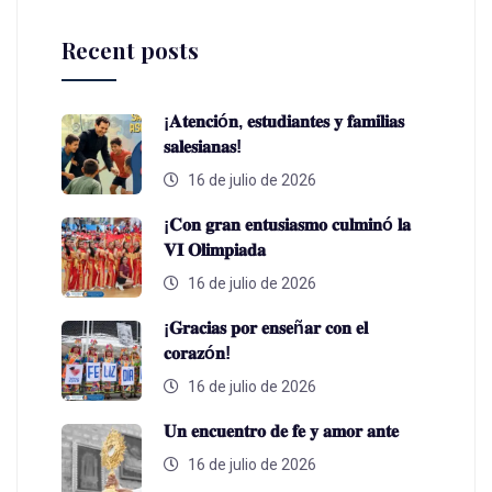
Recent posts
¡𝐀𝐭𝐞𝐧𝐜𝐢ó𝐧, 𝐞𝐬𝐭𝐮𝐝𝐢𝐚𝐧𝐭𝐞𝐬 𝐲 𝐟𝐚𝐦𝐢𝐥𝐢𝐚𝐬
𝐬𝐚𝐥𝐞𝐬𝐢𝐚𝐧𝐚𝐬!
16 de julio de 2026
¡𝐂𝐨𝐧 𝐠𝐫𝐚𝐧 𝐞𝐧𝐭𝐮𝐬𝐢𝐚𝐬𝐦𝐨 𝐜𝐮𝐥𝐦𝐢𝐧ó 𝐥𝐚
𝐕𝐈 𝐎𝐥𝐢𝐦𝐩𝐢𝐚𝐝𝐚
16 de julio de 2026
¡𝐆𝐫𝐚𝐜𝐢𝐚𝐬 𝐩𝐨𝐫 𝐞𝐧𝐬𝐞ñ𝐚𝐫 𝐜𝐨𝐧 𝐞𝐥
𝐜𝐨𝐫𝐚𝐳ó𝐧!
16 de julio de 2026
𝐔𝐧 𝐞𝐧𝐜𝐮𝐞𝐧𝐭𝐫𝐨 𝐝𝐞 𝐟𝐞 𝐲 𝐚𝐦𝐨𝐫 𝐚𝐧𝐭𝐞
16 de julio de 2026