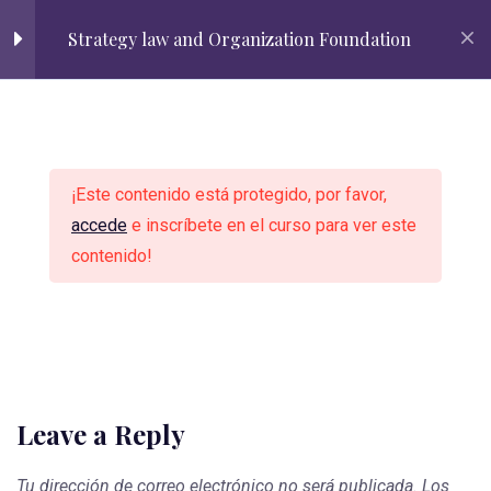
Correo institucional
Lista de útiles
Librería "Casa Don Bosco"
Strategy law and Organization Foundation
SIEWEB
ADMISIÓN
¡Este contenido está protegido, por favor,
accede
e inscríbete en el curso para ver este
contenido!
¿Quieres unirte al éxito?
Leave a Reply
Tu dirección de correo electrónico no será publicada.
Los