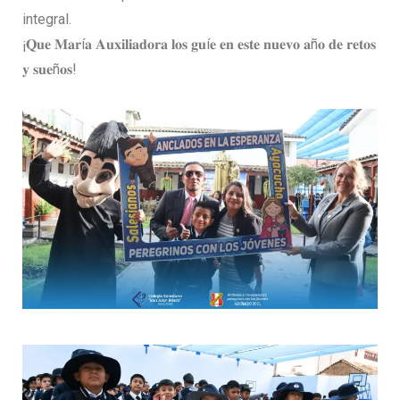
integral.
¡𝐐𝐮𝐞 𝐌𝐚𝐫í𝐚 𝐀𝐮𝐱𝐢𝐥𝐢𝐚𝐝𝐨𝐫𝐚 𝐥𝐨𝐬 𝐠𝐮í𝐞 𝐞𝐧 𝐞𝐬𝐭𝐞 𝐧𝐮𝐞𝐯𝐨 𝐚ñ𝐨 𝐝𝐞 𝐫𝐞𝐭𝐨𝐬
𝐲 𝐬𝐮𝐞ñ𝐨𝐬!