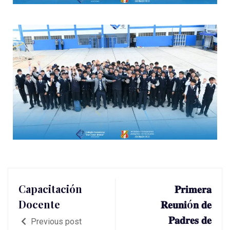
Capacitación
𝐏𝐫𝐢𝐦𝐞𝐫𝐚
Docente
𝐑𝐞𝐮𝐧𝐢ó𝐧 𝐝𝐞
𝐏𝐚𝐝𝐫𝐞𝐬 𝐝𝐞
Previous post