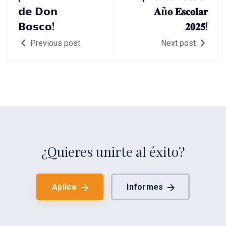
𝗱𝗲 𝗗𝗼𝗻
𝐀ñ𝐨 𝐄𝐬𝐜𝐨𝐥𝐚𝐫
𝗕𝗼𝘀𝗰𝗼!
𝟐𝟎𝟐𝟓!
Previous post
Next post
¿Quieres unirte al éxito?
Aplica
Informes