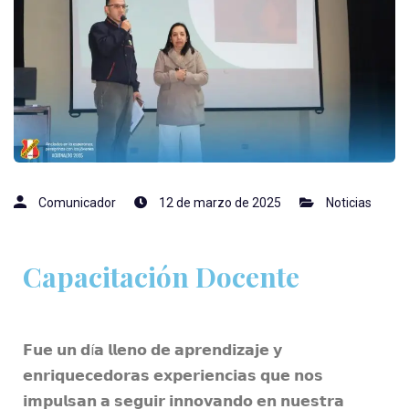
Comunicador
12 de marzo de 2025
Noticias
Capacitación Docente
𝗙𝘂𝗲 𝘂𝗻 𝗱í𝗮 𝗹𝗹𝗲𝗻𝗼 𝗱𝗲 𝗮𝗽𝗿𝗲𝗻𝗱𝗶𝘇𝗮𝗷𝗲 𝘆
𝗲𝗻𝗿𝗶𝗾𝘂𝗲𝗰𝗲𝗱𝗼𝗿𝗮𝘀 𝗲𝘅𝗽𝗲𝗿𝗶𝗲𝗻𝗰𝗶𝗮𝘀 𝗾𝘂𝗲 𝗻𝗼𝘀
𝗶𝗺𝗽𝘂𝗹𝘀𝗮𝗻 𝗮 𝘀𝗲𝗴𝘂𝗶𝗿 𝗶𝗻𝗻𝗼𝘃𝗮𝗻𝗱𝗼 𝗲𝗻 𝗻𝘂𝗲𝘀𝘁𝗿𝗮