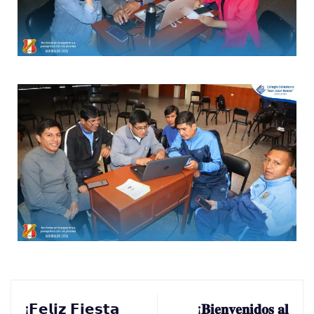
¡𝗙𝗲𝗹𝗶𝘇 𝗙𝗶𝗲𝘀𝘁𝗮
¡𝐁𝐢𝐞𝐧𝐯𝐞𝐧𝐢𝐝𝐨𝐬 𝐚𝐥